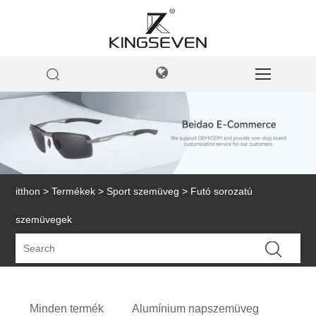
itthon
>
Termékek
>
Sport szemüveg
> Futó sorozatú
szemüvegek
Minden termék
Alumínium napszemüveg