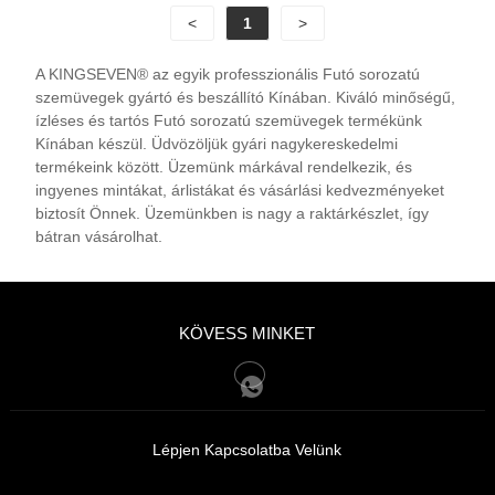
látást.
<
1
>
A KINGSEVEN® az egyik professzionális Futó sorozatú
szemüvegek gyártó és beszállító Kínában. Kiváló minőségű,
ízléses és tartós Futó sorozatú szemüvegek termékünk
Kínában készül. Üdvözöljük gyári nagykereskedelmi
termékeink között. Üzemünk márkával rendelkezik, és
ingyenes mintákat, árlistákat és vásárlási kedvezményeket
biztosít Önnek. Üzemünkben is nagy a raktárkészlet, így
bátran vásárolhat.
KÖVESS MINKET
Lépjen Kapcsolatba Velünk