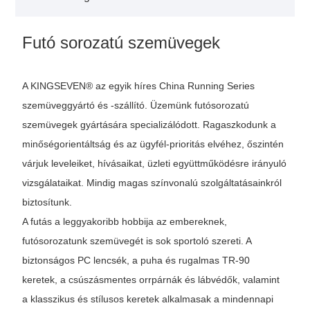
Futó sorozatú szemüvegek
A KINGSEVEN® az egyik híres China Running Series
szemüveggyártó és -szállító. Üzemünk futósorozatú
szemüvegek gyártására specializálódott. Ragaszkodunk a
minőségorientáltság és az ügyfél-prioritás elvéhez, őszintén
várjuk leveleiket, hívásaikat, üzleti együttműködésre irányuló
vizsgálataikat. Mindig magas színvonalú szolgáltatásainkról
biztosítunk.
A futás a leggyakoribb hobbija az embereknek,
futósorozatunk szemüvegét is sok sportoló szereti. A
biztonságos PC lencsék, a puha és rugalmas TR-90
keretek, a csúszásmentes orrpárnák és lábvédők, valamint
a klasszikus és stílusos keretek alkalmasak a mindennapi