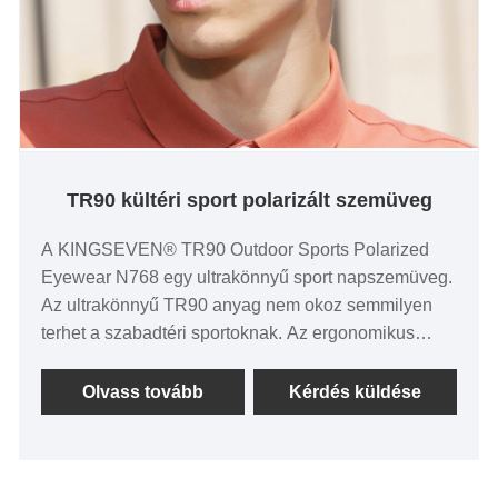
TR90 kültéri sport polarizált szemüveg
A KINGSEVEN® TR90 Outdoor Sports Polarized
Eyewear N768 egy ultrakönnyű sport napszemüveg.
Az ultrakönnyű TR90 anyag nem okoz semmilyen
terhet a szabadtéri sportoknak. Az ergonomikus
keretszélesség védi a legnagyobb mértékben az
arcot. A KINGSEVEN egyedi kék/piros vonalú
Olvass tovább
Kérdés küldése
beágyazott kialakítása a halántékon szebbé teszi az
összképet. A polarizált nagyfelbontású lencsék
blokkolják a káros sugarakat, miközben élénkítik a